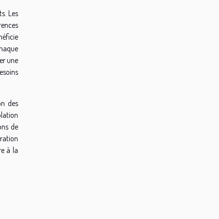
s. Les
rences
néficie
chaque
rer une
besoins
on des
lation
ons de
tration
e à la