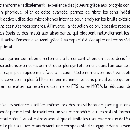
e, transforme radicalement l’expérience des joueurs grâce aux progrès co
on phonique, pilier de cette avancée, permet de filtrer les sons indési
 active utilise des microphones internes pour analyser les bruits extérie
ces nuisances sonores. À l’inverse, la réduction de bruit passive repose
s épais et des matériaux absorbants, qui bloquent naturellement les 
uit active l’emporte souvent grâce à sa capacité à s’adapter en temps rée
ptimal.
uteurs gamer contribue directement à la concentration, un atout décisif l
distractions extérieures permet de se plonger totalement dans l’ambiance
de réagir plus rapidement face à l’action. Cette immersion auditive souti
le cerveau n’a plus à filtrer en permanence les sons parasites, ce qui pr
ssitant une attention extrême, comme les FPS ou les MOBA, la réduction d
imise l’expérience auditive, même lors des marathons de gaming intensi
ancée permettent de maintenir un volume modéré tout en restant immer
écoute réduit aussi le stress acoustique et limite les risques de maux de tête
limite plus au luxe, mais devient une composante stratégique dans l’arse