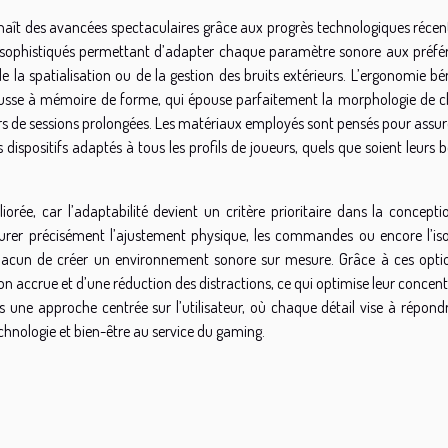
aît des avancées spectaculaires grâce aux progrès technologiques récent
o sophistiqués permettant d’adapter chaque paramètre sonore aux préfé
, de la spatialisation ou de la gestion des bruits extérieurs. L’ergonomie bé
ousse à mémoire de forme, qui épouse parfaitement la morphologie de 
ors de sessions prolongées. Les matériaux employés sont pensés pour assu
s dispositifs adaptés à tous les profils de joueurs, quels que soient leurs 
iorée, car l’adaptabilité devient un critère prioritaire dans la concepti
urer précisément l’ajustement physique, les commandes ou encore l’iso
chacun de créer un environnement sonore sur mesure. Grâce à ces opti
on accrue et d’une réduction des distractions, ce qui optimise leur concen
s une approche centrée sur l’utilisateur, où chaque détail vise à répondr
technologie et bien-être au service du gaming.