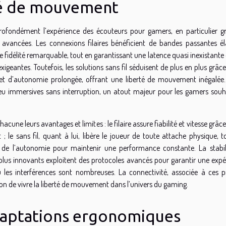
rté de mouvement
profondément l’expérience des écouteurs pour gamers, en particulier g
 avancées. Les connexions filaires bénéficient de bandes passantes éla
fidélité remarquable, tout en garantissant une latence quasi inexistante 
xigeantes. Toutefois, les solutions sans fil séduisent de plus en plus grâc
et d’autonomie prolongée, offrant une liberté de mouvement inégalée.
u immersives sans interruption, un atout majeur pour les gamers souh
une leurs avantages et limites : le filaire assure fiabilité et vitesse grâc
 le sans fil, quant à lui, libère le joueur de toute attache physique, t
t de l’autonomie pour maintenir une performance constante. La stabil
s plus innovants exploitent des protocoles avancés pour garantir une expé
es interférences sont nombreuses. La connectivité, associée à ces p
n de vivre la liberté de mouvement dans l’univers du gaming.
adaptations ergonomiques