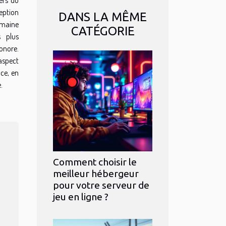
eption
DANS LA MÊME
omaine
CATÉGORIE
s plus
onore.
aspect
ce, en
.
Comment choisir le
meilleur hébergeur
pour votre serveur de
jeu en ligne ?