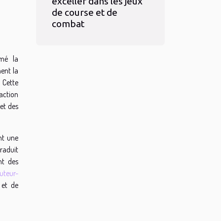
exceller dans les jeux
de course et de
combat
rmé la
ent la
. Cette
action
 et des
nt une
raduit
nt des
uteur-
 et de