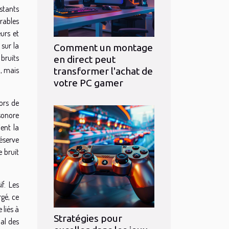
nstants
rables
urs et
 sur la
Comment un montage
bruits
en direct peut
l, mais
transformer l'achat de
votre PC gamer
ors de
 sonore
ent la
éserve
e bruit
f. Les
gé, ce
 liés à
Stratégies pour
nal des