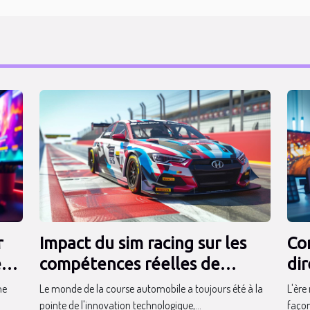
r
Impact du sim racing sur les
Co
eur
compétences réelles de
di
conduite des pilotes
l'
ne
Le monde de la course automobile a toujours été à la
L'èr
pointe de l'innovation technologique,...
façon