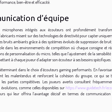
ormance, bien-être et efficacité.
unication d’équipe
s microphones intégrés aux écouteurs ont profondément transfo
bricants misent sur des technologies de directivité pour capter uniquem
 des bruits ambiants grâce à des systèmes évolués de suppression de bruit
able dans les environnements de compétition où chaque consigne et ré
s de personnalisation du micro, telles que l’ajustement de la sensibilité
ermettant à chaque joueur d’adapter son écouteur à ses besoins spécifiques.
 déterminant dans le choix d’écouteurs gaming performants. En favorisa
nt les malentendus et renforcent la cohésion du groupe, ce qui se t
 les parties compétitives. Les joueurs avertis consultent fréquemme
s évolutions, comme celles disponibles sur
https://www.guidetech.fr/eco
eurs qui leur offrira l’avantage décisif en termes de communication