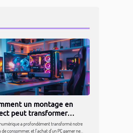
mment un montage en
rect peut transformer
achat de votre PC gamer
e numérique a profondément transformé notre
 de consommer, et l'achat d'un PC gamer ne...