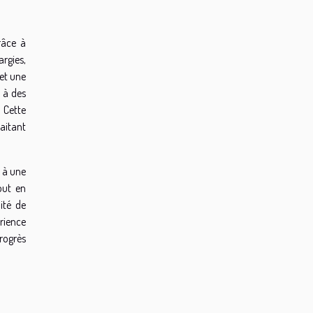
râce à
rgies,
et une
e à des
 Cette
aitant
e à une
out en
ité de
rience
rogrès