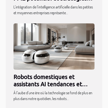
d'adoption sans gros budget
L'intégration de l'intelligence artificielle dans les petites
et moyennes entreprises représente...
Robots domestiques et
assistants AI tendances et
perspectives pour 2023
À l'aube d'une ère où la technologie se fond de plus en
plus dans notre quotidien, les robots...