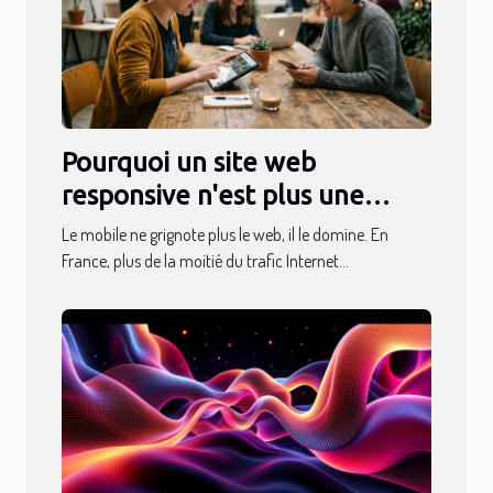
Pourquoi un site web
responsive n'est plus une
option, même pour les PME
Le mobile ne grignote plus le web, il le domine. En
France, plus de la moitié du trafic Internet...